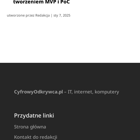
tworzeniem MVP i PoC
utworzone przez
Redakcja
|
sty 7, 2025
CyfrowyOdkrywca.pl
– IT, internet, komputery
Przydatne linki
Strona główna
Kontakt do redakcji