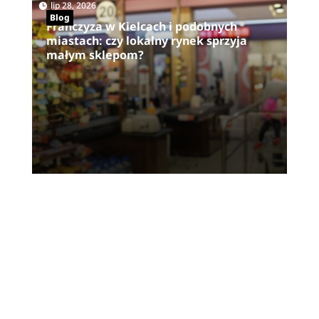
|
lip 28, 2026
Blog
Franczyza w Kielcach i podobnych
miastach: czy lokalny rynek sprzyja
małym sklepom?