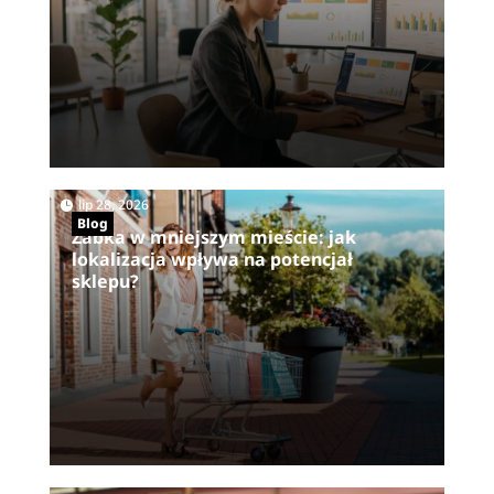
|
lip 28, 2026
Blog
Żabka w mniejszym mieście: jak
lokalizacja wpływa na potencjał
sklepu?