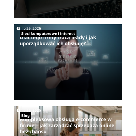
|
lip 29, 2026
Sieci komputerowe i internet
Dlaczego firmy tracą leady i jak
uporządkować ich obsługę?
|
lip 29, 2026
Blog
Kompleksowa obsługa e-commerce w
firmie – jak zarządzać sprzedażą online
bez chaosu