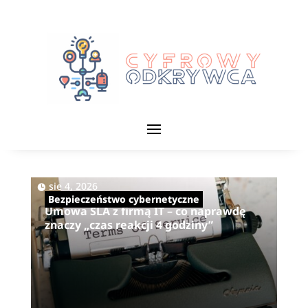
|
sie 4, 2026
Bezpieczeństwo cybernetyczne
Umowa SLA z firmą IT – co naprawdę
znaczy „czas reakcji 4 godziny”