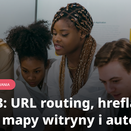
WANIA
 URL routing, href
 mapy witryny i au