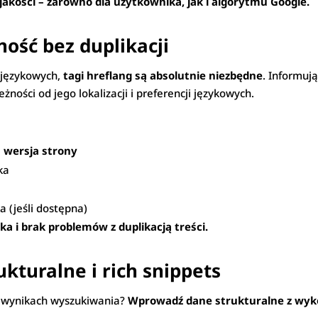
jakości – zarówno dla użytkownika, jak i algorytmu Google.
ność bez duplikacji
h językowych,
tagi hreflang są absolutnie niezbędne
. Informuj
ności od jego lokalizacji i preferencji językowych.
 wersja strony
ka
a (jeśli dostępna)
a i brak problemów z duplikacją treści.
kturalne i rich snippets
w wynikach wyszukiwania?
Wprowadź dane strukturalne z wyko