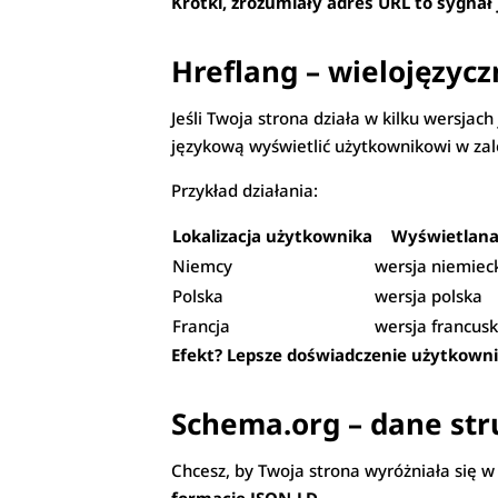
Krótki, zrozumiały adres URL to sygnał 
Hreflang – wielojęzycz
Jeśli Twoja strona działa w kilku wersjac
językową wyświetlić użytkownikowi w zależ
Przykład działania:
Lokalizacja użytkownika
Wyświetlana
Niemcy
wersja niemiec
Polska
wersja polska
Francja
wersja francusk
Efekt? Lepsze doświadczenie użytkownik
Schema.org – dane stru
Chcesz, by Twoja strona wyróżniała się 