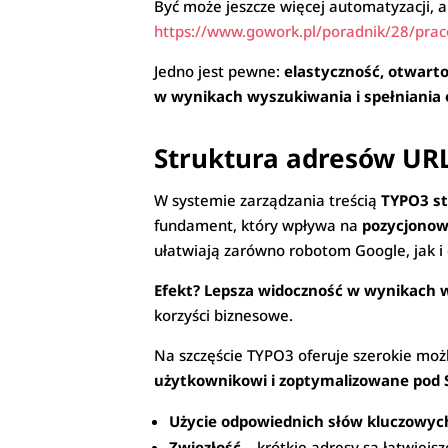
Być może jeszcze więcej automatyzacji, a
https://www.gowork.pl/poradnik/28/prac
Jedno jest pewne:
elastyczność, otwart
w wynikach wyszukiwania i spełniania
Struktura adresów UR
W systemie zarządzania treścią
TYPO3
s
fundament, który wpływa na
pozycjonow
ułatwiają zarówno robotom Google, jak i 
Efekt? Lepsza widoczność w wynikach w
korzyści biznesowe.
Na szczęście TYPO3 oferuje szerokie możl
użytkownikowi i zoptymalizowane pod 
Użycie odpowiednich słów kluczowyc
Zwięzłość
– krótkie adresy są łatwiejs