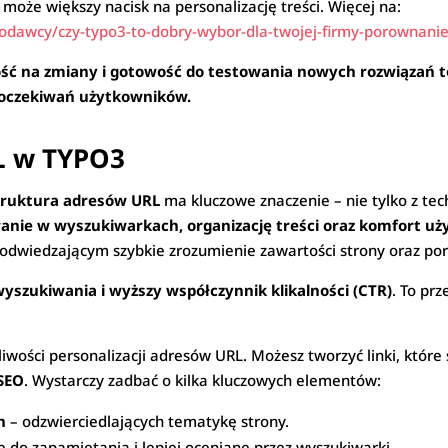
 może większy nacisk na personalizację treści. Więcej na:
odawcy/czy-typo3-to-dobry-wybor-dla-twojej-firmy-porownani
ość na zmiany i gotowość do testowania nowych rozwiązań t
 oczekiwań użytkowników.
L w TYPO3
truktura adresów URL
ma kluczowe znaczenie – nie tylko z tec
anie w wyszukiwarkach, organizację treści oraz komfort u
odwiedzającym szybkie zrozumienie zawartości strony oraz poru
yszukiwania i wyższy współczynnik klikalności (CTR)
. To pr
iwości personalizacji adresów URL. Możesz tworzyć linki, które
SEO
. Wystarczy zadbać o kilka kluczowych elementów:
h
– odzwierciedlających tematykę strony.
ze do zapamiętania i lepiej oceniane przez wyszukiwarki.