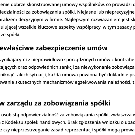
zenie dobrze skonstruowanej umowy wspólników, co prowadzi d
edzialności za zobowiązania spółki. Niejasne lub nieprecyzy
raliżem decyzyjnym w firmie. Najlepszym rozwiązaniem jest s
lującej wszelkie kluczowe aspekty współpracy, w tym zasady 
ze spółki.
niewłaściwe zabezpieczenie umów
 wynikającymi z nieprawidłowo sporządzonych umów z kontrahen
ających oraz odpowiednich sankcji za niewykonanie zobowiąza
iknąć takich sytuacji, każda umowa powinna być dokładnie pr
sowanie skutecznych mechanizmów egzekwowania należności, ta
w zarządu za zobowiązania spółki
osobistą odpowiedzialność za zobowiązania spółki, zwłaszcza 
 z Kodeksu spółek handlowych. Brak zgłoszenia wniosku o upa
czy nieprzestrzeganie zasad reprezentacji spółki mogą prowa