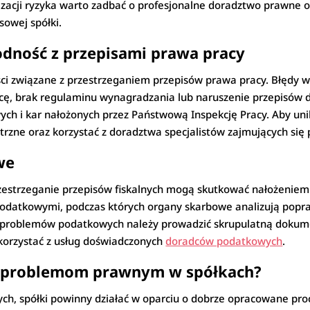
izacji ryzyka warto zadbać o profesjonalne doradztwo prawne 
nsowej spółki.
odność z przepisami prawa pracy
ści związane z przestrzeganiem przepisów prawa pracy. Błędy w
cę, brak regulaminu wynagradzania lub naruszenie przepisów
ch i kar nałożonych przez Państwową Inspekcję Pracy. Aby un
zne oraz korzystać z doradztwa specjalistów zajmujących się
we
zestrzeganie przepisów fiskalnych mogą skutkować nałożeniem 
 podatkowymi, podczas których organy skarbowe analizują popra
ia problemów podatkowych należy prowadzić skrupulatną doku
 korzystać z usług doświadczonych
doradców podatkowych
.
ć problemom prawnym w spółkach?
h, spółki powinny działać w oparciu o dobrze opracowane pro