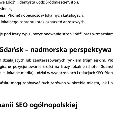
we Łódź”, „dentysta Łódź Śródmieście”, itp.),
siness,
ss, Phone) i obecność w lokalnych katalogach,
, lokalnego contentu oraz oznaczeń adresowych.
je pod frazy typu „pozycjonowanie stron Łódź” oraz wzmacnia
 Gdańsk – nadmorska perspektywa
m działających lub zainteresowanych rynkiem trójmiejskim.
Po
egiczne pozycjonowanie treści na frazy lokalne („hotel Gdańs
e, lokalne media), udział w wydarzeniach i relacjach SEO-frien
dańsku mogą zdobywać ruch zarówno w obrębie miasta, jak i og
anii SEO ogólnopolskiej