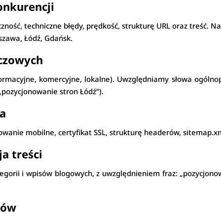
konkurencji
ość, techniczne błędy, prędkość, strukturę URL oraz treść. N
rszawa, Łódź, Gdańsk.
uczowych
nformacyjne, komercyjne, lokalne). Uwzględniamy słowa ogólnop
„pozycjonowanie stron Łódź”).
na
anie mobilne, certyfikat SSL, strukturę headerów, sitemap.xml
a treści
tegorii i wpisów blogowych, z uwzględnieniem fraz: „pozycjono
ków