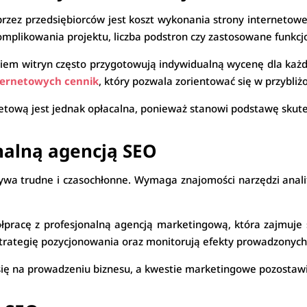
rzez przedsiębiorców jest koszt wykonania strony internetowe
komplikowania projektu, liczba podstron czy zastosowane funkcj
niem witryn często przygotowują indywidualną wycenę dla każd
ternetowych cennik
, który pozwala zorientować się w przybliżo
etową jest jednak opłacalna, ponieważ stanowi podstawę skutec
nalną agencją SEO
wa trudne i czasochłonne. Wymaga znajomości narzędzi anali
ółpracę z profesjonalną agencją marketingową, która zajmuje
 strategię pozycjonowania oraz monitorują efekty prowadzonych
się na prowadzeniu biznesu, a kwestie marketingowe pozostaw