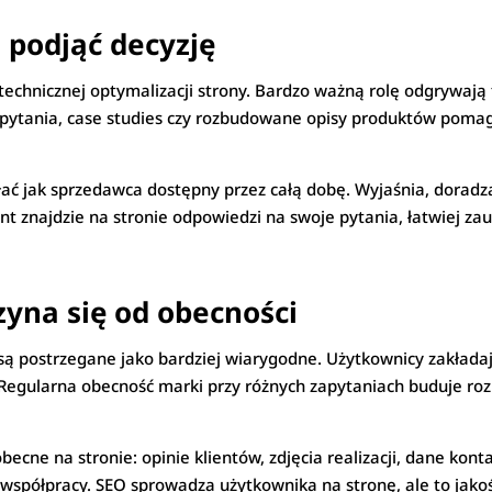
 podjąć decyzję
echnicznej optymalizacji strony. Bardzo ważną rolę odgrywają t
pytania, case studies czy rozbudowane opisy produktów pomagaj
ć jak sprzedawca dostępny przez całą dobę. Wyjaśnia, doradza,
ent znajdzie na stronie odpowiedzi na swoje pytania, łatwiej zau
zyna się od obecności
ą postrzegane jako bardziej wiarygodne. Użytkownicy zakładaj
 Regularna obecność marki przy różnych zapytaniach buduje roz
ne na stronie: opinie klientów, zdjęcia realizacji, dane kontak
współpracy. SEO sprowadza użytkownika na stronę, ale to jakoś