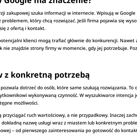
w Google ma znaczenie?
ji zakupowej szuka informacji w internecie. Wpisują w Google 
z problemem, który chcą rozwiązać. Jeśli firma pojawia się wy
ię z ofertą i kontakt.
otencjalni klienci mogą trafiać głównie do konkurencji. Nawet a
ik nie znajdzie strony firmy w momencie, gdy jej potrzebuje. 
w z konkretną potrzebą
że pozwala dotrzeć do osób, które same szukają rozwiązania. To
żytkownikowi wykonywaną czynność. W wyszukiwarce intencja jes
tępne możliwości.
przyciągać ruch wartościowy, a nie przypadkowy. Inaczej zacho
ca dokładną nazwę usługi wraz z miastem lub konkretnym prob
powej – od pierwszego zainteresowania po gotowość do kontak