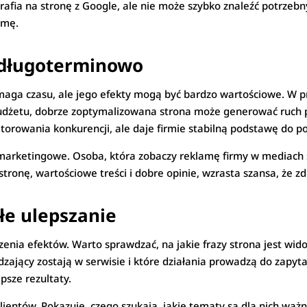
trafia na stronę z Google, ale nie może szybko znaleźć potrzeb
rmę.
 długoterminowo
aga czasu, ale jego efekty mogą być bardzo wartościowe. W pr
 budżetu, dobrze zoptymalizowana strona może generować ruch 
onitorowania konkurencji, ale daje firmie stabilną podstawę do p
 marketingowe. Osoba, która zobaczy reklamę firmy w mediach 
 stronę, wartościowe treści i dobre opinie, wzrasta szansa, że z
łe ulepszanie
ia efektów. Warto sprawdzać, na jakie frazy strona jest wido
zający zostają w serwisie i które działania prowadzą do zapyt
psze rezultaty.
ientów. Pokazuje, czego szukają, jakie tematy są dla nich waż