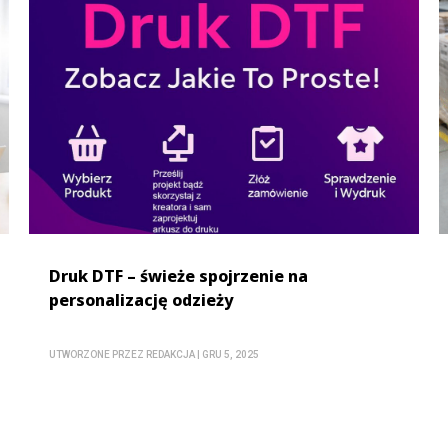
Druk DTF – świeże spojrzenie na
personalizację odzieży
UTWORZONE PRZEZ
REDAKCJA
|
GRU 5, 2025