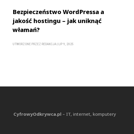
Bezpieczeństwo WordPressa a
jakość hostingu – jak uniknąć
włamań?
UTWORZONE PRZEZ
REDAKCJA
|
LIP 9, 2025
CyfrowyOdkrywca.pl
– IT, internet, komputery