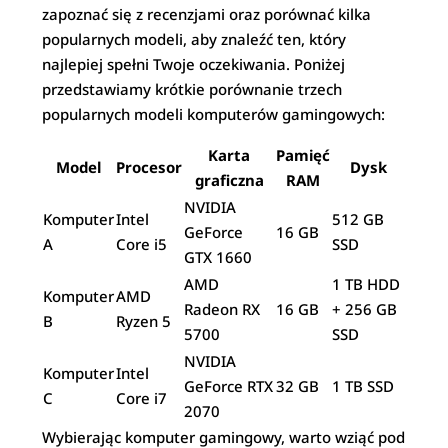
zapoznać się z recenzjami oraz porównać kilka
popularnych modeli, aby znaleźć ten, który
najlepiej spełni Twoje oczekiwania. Poniżej
przedstawiamy krótkie porównanie trzech
popularnych modeli komputerów gamingowych:
Karta
Pamięć
Model
Procesor
Dysk
graficzna
RAM
NVIDIA
Komputer
Intel
512 GB
GeForce
16 GB
A
Core i5
SSD
GTX 1660
AMD
1 TB HDD
Komputer
AMD
Radeon RX
16 GB
+ 256 GB
B
Ryzen 5
5700
SSD
NVIDIA
Komputer
Intel
GeForce RTX
32 GB
1 TB SSD
C
Core i7
2070
Wybierając komputer gamingowy, warto wziąć pod