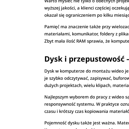
Warto myśleć nie tylko o obecnych projekt
wyższej jakości, a klienci częściej oczek
okazał się ograniczeniem po kilku miesią
Pamięć ma znaczenie także przy wielozada
materiałami, komunikator, foldery z plika
Zbyt mała ilość RAM sprawia, że komput
Dysk i przepustowość
Dysk w komputerze do montażu wideo jes
je szybko odczytywać, zapisywać, buforo
dużych projektach, wielu klipach, mater
Najlepszym wyborem do pracy z wideo są s
responsywność systemu. W praktyce oznac
czasu i krótszy czas kopiowania materiał
Pojemność dysku także jest ważna. Materia