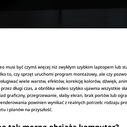
o musi być czymś więcej niż zwykłym szybkim laptopem lub sta
 tylko to, czy sprzęt uruchomi program montażowy, ale czy pozw
sługiwać wiele warstw, efektów, korekcję kolorów, dźwięk, anim
rzez długi czas, a obróbka wideo szybko ujawnia wszystkie sła
ład graficzny, przegrzewanie, słaby ekran, brak portów lub ogra
nderowania powinien wynikać z realnych potrzeb: rodzaju proj
u i planów na przyszłość.