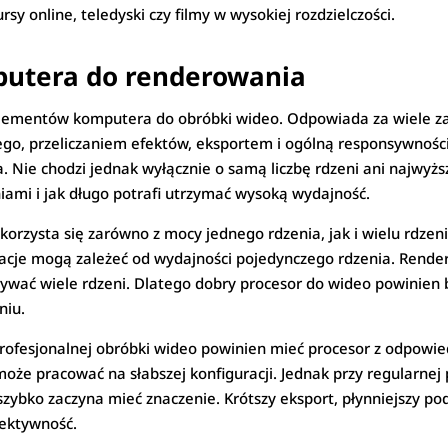
sy online, teledyski czy filmy w wysokiej rozdzielczości.
putera do renderowania
h elementów komputera do obróbki wideo. Odpowiada za wiele
, przeliczaniem efektów, eksportem i ogólną responsywnością
Nie chodzi jednak wyłącznie o samą liczbę rdzeni ani najwyższ
iami i jak długo potrafi utrzymać wysoką wydajność.
zysta się zarówno z mocy jednego rdzenia, jak i wielu rdzeni 
racje mogą zależeć od wydajności pojedynczego rdzenia. Render
ywać wiele rdzeni. Dlatego dobry procesor do wideo powinien
niu.
profesjonalnej obróbki wideo powinien mieć procesor z odpow
że pracować na słabszej konfiguracji. Jednak przy regularnej p
zybko zaczyna mieć znaczenie. Krótszy eksport, płynniejszy pod
fektywność.