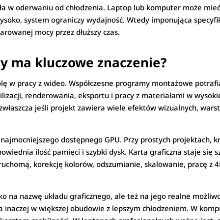
ała w oderwaniu od chłodzenia. Laptop lub komputer może mieć 
soko, system ograniczy wydajność. Wtedy imponująca specyfik
larowanej mocy przez dłuższy czas.
dy ma kluczowe znaczenie?
rolę w pracy z wideo. Współczesne programy montażowe potraf
ilizacji, renderowania, eksportu i pracy z materiałami w wysokie
właszcza jeśli projekt zawiera wiele efektów wizualnych, warstw
najmocniejszego dostępnego GPU. Przy prostych projektach, kr
iednia ilość pamięci i szybki dysk. Karta graficzna staje się s
uchomą, korekcję kolorów, odszumianie, skalowanie, pracę z 
o na nazwę układu graficznego, ale też na jego realne możliwo
, a inaczej w większej obudowie z lepszym chłodzeniem. W komp