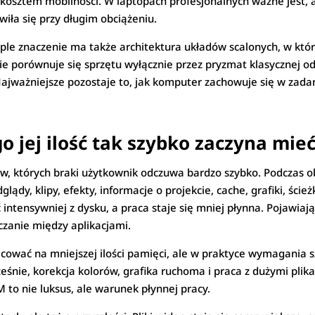
 kosztem mobilności. W laptopach profesjonalnych ważne jest, 
iła się przy długim obciążeniu.
ple znaczenie ma także architektura układów scalonych, w któ
e porównuje się sprzętu wyłącznie przez pryzmat klasycznej oddz
jważniejsze pozostaje to, jak komputer zachowuje się w zadan
 jej ilość tak szybko zaczyna mie
w, których braki użytkownik odczuwa bardzo szybko. Podczas
ądy, klipy, efekty, informacje o projekcie, cache, grafiki, ścież
intensywniej z dysku, a praca staje się mniej płynna. Pojawiają 
czanie między aplikacjami.
ować na mniejszej ilości pamięci, ale w praktyce wymagania s
cześnie, korekcja kolorów, grafika ruchoma i praca z dużymi plik
 to nie luksus, ale warunek płynnej pracy.