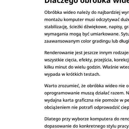
Dlaczego obróbka wid
Obróbka wideo należy do najbardziej wy
montażu komputer musi odczytywać duże p
stabilizację, ścieżki dźwiękowe, napisy, gra
wymagania mogą być umiarkowane. Sytuacj
zaawansowanym color gradingu lub długi
Renderowanie jest jeszcze innym rodzajem
wszystkie cięcia, efekty, przejścia, kore
kilku minut do wielu godzin. Właśnie wte
wypada w krótkich testach.
Warto zrozumieć, że obróbka wideo nie ob
oprogramowanie muszą działać razem. Na
wydajna karta graficzna nie pomoże w peł
obciążeniem nie potrafi odprowadzić ciep
Dlatego przy wyborze komputera do render
dopasowanie do konkretnego stylu pracy.