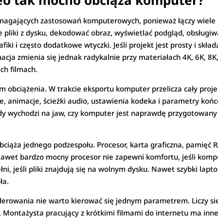
eo tak mocno obciąża komputer?
magających zastosowań komputerowych, ponieważ łączy wiele 
liki z dysku, dekodować obraz, wyświetlać podgląd, obsługiwać
fiki i często dodatkowe wtyczki. Jeśli projekt jest prosty i składa
a zmienia się jednak radykalnie przy materiałach 4K, 6K, 8K, 
ch filmach.
 obciążenia. W trakcie eksportu komputer przelicza cały proje
kcje, animacje, ścieżki audio, ustawienia kodeka i parametry ko
dy wychodzi na jaw, czy komputer jest naprawdę przygotowany d
ciąża jednego podzespołu. Procesor, karta graficzna, pamięć R
wet bardzo mocny procesor nie zapewni komfortu, jeśli komp
ni, jeśli pliki znajdują się na wolnym dysku. Nawet szybki lapt
ła.
owania nie warto kierować się jednym parametrem. Liczy się ca
 Montażysta pracujący z krótkimi filmami do internetu ma inn