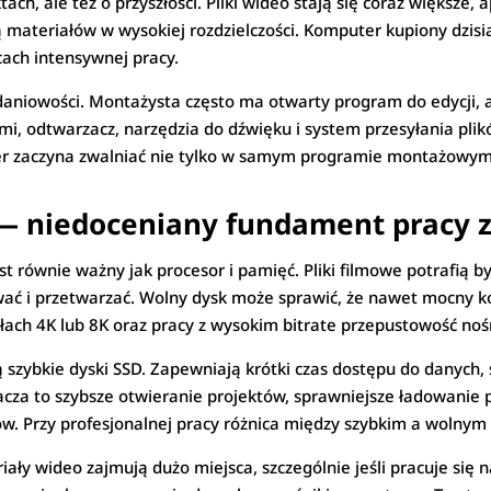
ach, ale też o przyszłości. Pliki wideo stają się coraz większe
ują materiałów w wysokiej rozdzielczości. Komputer kupiony dzis
cach intensywnej pracy.
niowości. Montażysta często ma otwarty program do edycji, apl
mi, odtwarzacz, narzędzia do dźwięku i system przesyłania plik
er zaczyna zwalniać nie tylko w samym programie montażowym,
 — niedoceniany fundament pracy 
t równie ważny jak procesor i pamięć. Pliki filmowe potrafią
wać i przetwarzać. Wolny dysk może sprawić, że nawet mocny ko
iałach 4K lub 8K oraz pracy z wysokim bitrate przepustowość n
zybkie dyski SSD. Zapewniają krótki czas dostępu do danych, s
za to szybsze otwieranie projektów, sprawniejsze ładowanie p
ów. Przy profesjonalnej pracy różnica między szybkim a wolnym
ły wideo zajmują dużo miejsca, szczególnie jeśli pracuje się n