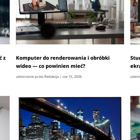
ć z
Komputer do renderowania i obróbki
Stu
wideo — co powinien mieć?
ekr
utworzone przez
Redakcja
|
cze 15, 2026
utwor