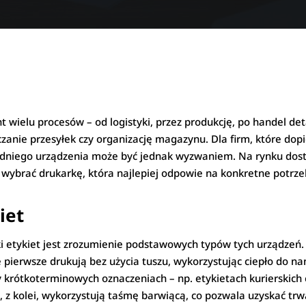
t wielu procesów – od logistyki, przez produkcję, po handel det
zanie przesyłek czy organizację magazynu. Dla firm, które dop
niego urządzenia może być jednak wyzwaniem. Na rynku dostę
c wybrać drukarkę, która najlepiej odpowie na konkretne potrz
iet
 etykiet jest zrozumienie podstawowych typów tych urządzeń. 
 pierwsze drukują bez użycia tuszu, wykorzystując ciepło do n
y krótkoterminowych oznaczeniach – np. etykietach kurierskich
 z kolei, wykorzystują taśmę barwiącą, co pozwala uzyskać trwa