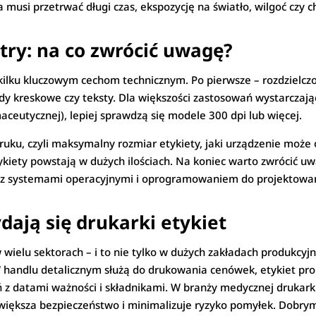
 musi przetrwać długi czas, ekspozycję na światło, wilgoć czy c
ry: na co zwrócić uwagę?
 kilku kluczowym cechom technicznym. Po pierwsze – rozdzielcz
y kreskowe czy teksty. Dla większości zastosowań wystarczając
rmaceutycznej), lepiej sprawdzą się modele 300 dpi lub więcej.
druku, czyli maksymalny rozmiar etykiety, jaki urządzenie może 
kiety powstają w dużych ilościach. Na koniec warto zwrócić uw
ć z systemami operacyjnymi i oprogramowaniem do projektowan
dają się drukarki etykiet
 wielu sektorach – i to nie tylko w dużych zakładach produkcy
 W handlu detalicznym służą do drukowania cenówek, etykiet pr
z datami ważności i składnikami. W branży medycznej drukarki
większa bezpieczeństwo i minimalizuje ryzyko pomyłek. Dobry