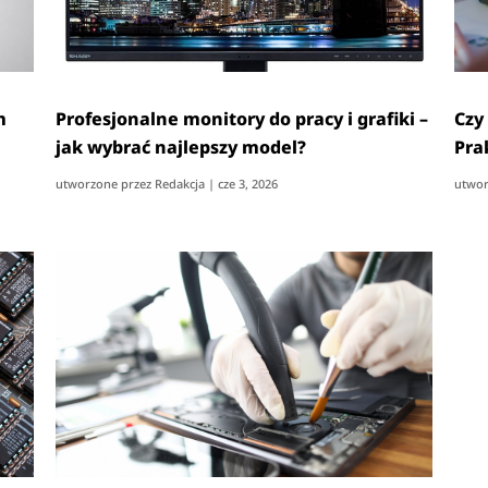
m
Profesjonalne monitory do pracy i grafiki –
Czy
jak wybrać najlepszy model?
Pra
utworzone przez
Redakcja
|
cze 3, 2026
utwor