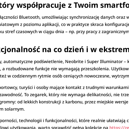
który współpracuje z Twoim smart
ączności Bluetooth, umożliwiając synchronizację danych oraz 
iatowym z poziomu aplikacji, co w praktyce skraca konfiguracj
ilku stref czasowych w ciągu dnia – np. przy pracy z zagraniczny
cjonalność na co dzień i w ekstr
ry, automatyczne podświetlenie, Neobrite i Super Illuminator 
e, a rozbudowane funkcje nie wymagają przeszkolenia. Użytkow
le też w codziennym rytmie osób ceniących nowoczesne, wytrzym
sportowcy, turyści i osoby mające kontakt z trudnymi warunkami 
zawodność. To zegarek, który nie wymaga delikatności, nie trz
romny: od lekkich konstrukcji z karbonu, przez miejskie wersj
em solarnym.
ości, technologii i funkcjonalności, które realnie ułatwiają co
owi użytkowania, warto sprawdzić pełną kolekcję na
https://z