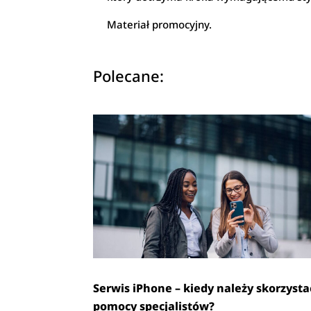
Materiał promocyjny.
Polecane:
Serwis iPhone – kiedy należy skorzysta
pomocy specjalistów?