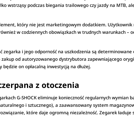
lko wstrząsy podczas biegania trailowego czy jazdy na MTB, ale
lement, który nie jest marketingowym dodatkiem. Użytkownik
 również w codziennych obowiązkach w trudnych warunkach – o
ć zegarka i jego odporność na uszkodzenia są determinowane o
 zakup od autoryzowanego dystrybutora zapewniającego orygin
zy będzie on opłacalną inwestycją na dłużej.
czerpana z otoczenia
arkach G-SHOCK eliminuje konieczność regularnych wymian bate
naturalnego i sztucznego), a zaawansowany system magazynowa
rozwiązanie, które daje ogromną niezależność. Zegarek ładuje 