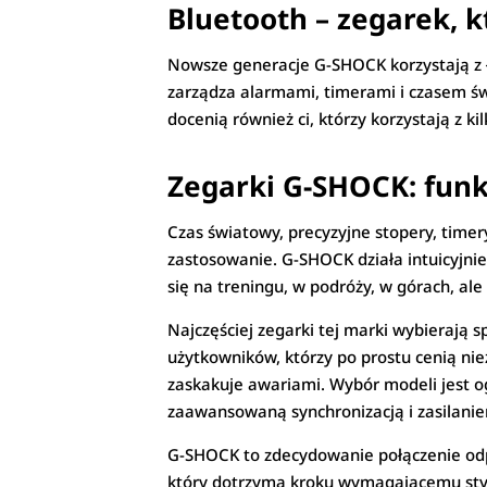
Bluetooth – zegarek, 
Nowsze generacje G-SHOCK korzystają z ł
zarządza alarmami, timerami i czasem św
docenią również ci, którzy korzystają z k
Zegarki G-SHOCK: funk
Czas światowy, precyzyjne stopery, time
zastosowanie. G-SHOCK działa intuicyjni
się na treningu, w podróży, w górach, a
Najczęściej zegarki tej marki wybierają 
użytkowników, którzy po prostu cenią nie
zaskakuje awariami. Wybór modeli jest og
zaawansowaną synchronizacją i zasilani
G-SHOCK to zdecydowanie połączenie odporn
który dotrzyma kroku wymagającemu styl