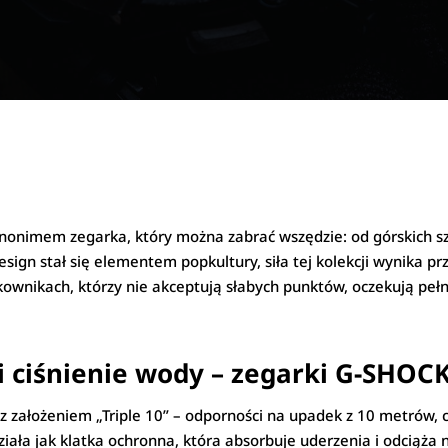
onimem zegarka, który można zabrać wszędzie: od górskich szl
ign stał się elementem popkultury, siła tej kolekcji wynika pr
ownikach, którzy nie akceptują słabych punktów, oczekują pełne
 ciśnienie wody – zegarki G-SHOCK
założeniem „Triple 10” – odporności na upadek z 10 metrów, c
działa jak klatka ochronna, która absorbuje uderzenia i odciąż