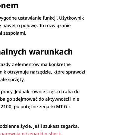
fonem
wygodne ustawianie funkcji. Użytkownik
ę nawet o połowę. To rozwiązanie
mi zespołami.
emalnych warunkach
– każdy z elementów ma konkretne
nik otrzymuje narzędzie, które sprawdzi
ałe sprzęty.
pracy. Jednak równie często trafia do
eba go zdejmować do aktywności i nie
e 2100, po potężne zegarki MT-G z
dzienne życie. Jeśli szukasz zegarka,
egarownia.pl/zegarki-g-shock
.