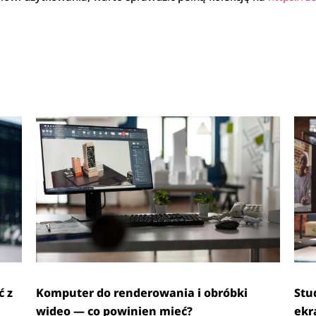
ć z
Komputer do renderowania i obróbki
Stu
wideo — co powinien mieć?
ekr