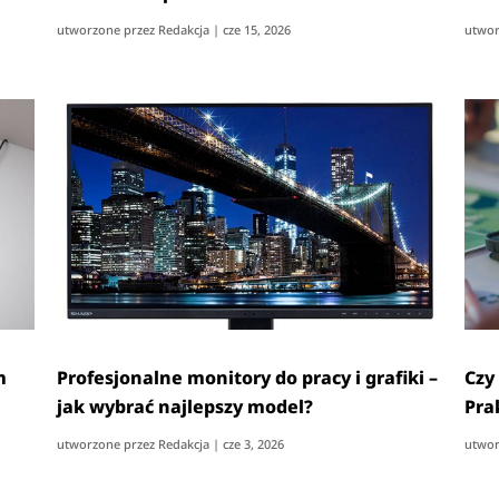
utworzone przez
Redakcja
|
cze 15, 2026
utwor
m
Profesjonalne monitory do pracy i grafiki –
Czy
jak wybrać najlepszy model?
Pra
utworzone przez
Redakcja
|
cze 3, 2026
utwor