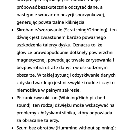
próbować bezskutecznie odczytać dane, a
następnie wracać do pozycji spoczynkowej,
generując powtarzalne kliknięcia.
Skrobanie/szorowanie (Scratching/Grinding): ten
dźwięk jest zwiastunem bardzo poważnego
uszkodzenia talerzy dysku. Oznacza to, że
głowice prawdopodobnie dotknęły powierzchni
magnetycznej, powodując trwałe zarysowania i
bezpowrotną utratę danych w uszkodzonym
obszarze. W takiej sytuacji odzyskiwanie danych
z dysku twardego jest niezwykle trudne i często
niemożliwe w pełnym zakresie.
Piskanie/wysoki ton (Whining/High-pitched
sound): ten rodzaj dźwięku może wskazywać na
problemy z łożyskami silnika, który odpowiada
za obracanie talerzy.
Szum bez obrotów (Humming without spinning):