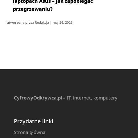
laptopach Asus – jak zapobiegać
przegrzewaniu?
utworzone przez
Redakcja
|
maj 26, 2026
CyfrowyOdkrywca.pl
– IT, internet, komputery
Przydatne linki
Strona główna