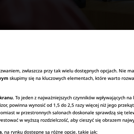
waniem, zwłaszcza przy tak wielu dostępnych opcjach. Nie mar
owym
skupimy się na kluczowych elementach, które warto rozważ
ekranu
. To jeden z najważniejszych czynników wpływających na 
wizor, powinna wynosić od 1,5 do 2,5 razy więcej niż jego przek
atomiast w przestronnych salonach doskonale sprawdzą się tele
estować w wyższą rozdzielczość, aby cieszyć się obrazem najwyż
a
, na rynku dostępne są różne opcje, takie jak: