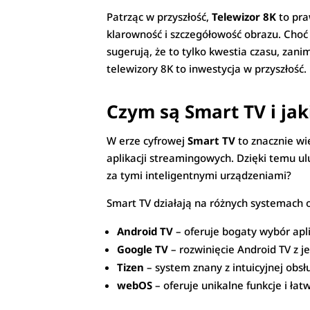
Patrząc w przyszłość,
Telewizor 8K
to pra
klarowność i szczegółowość obrazu. Choć 
sugerują, że to tylko kwestia czasu, zani
telewizory 8K to inwestycja w przyszłość.
Czym są Smart TV i ja
W erze cyfrowej
Smart TV
to znacznie wi
aplikacji streamingowych. Dzięki temu ulu
za tymi inteligentnymi urządzeniami?
Smart TV działają na różnych systemach o
Android TV
– oferuje bogaty wybór apli
Google TV
– rozwinięcie Android TV z j
Tizen
– system znany z intuicyjnej obsłu
webOS
– oferuje unikalne funkcje i łat