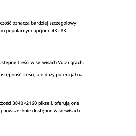
zość oznacza bardziej szczegółowy i
wóm popularnym opcjom: 4K i 8K.
stępne treści w serwisach VoD i grach.
stępność treści, ale duży potencjał na
czości 3840×2160 pikseli, oferują one
. Są powszechnie dostępne w serwisach