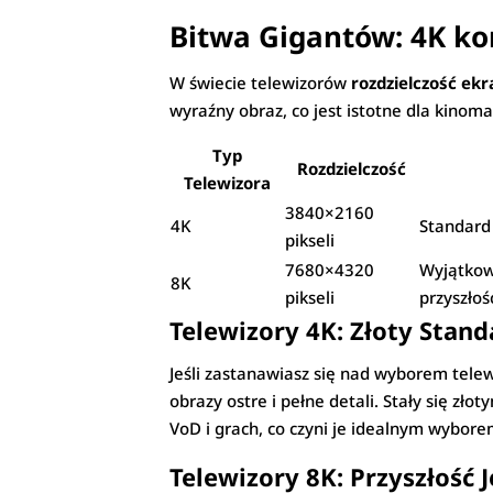
Bitwa Gigantów: 4K ko
W świecie telewizorów
rozdzielczość ek
wyraźny obraz, co jest istotne dla kinom
Typ
Rozdzielczość
Telewizora
3840×2160
4K
Standard 
pikseli
7680×4320
Wyjątkowa
8K
pikseli
przyszłoś
Telewizory 4K: Złoty Stand
Jeśli zastanawiasz się nad wyborem tele
obrazy ostre i pełne detali. Stały się z
VoD i grach, co czyni je idealnym wybore
Telewizory 8K: Przyszłość J