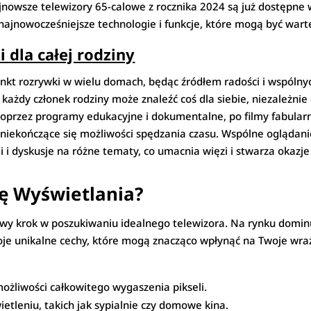
nowsze telewizory 65-calowe z rocznika 2024 są już dostępne 
 najnowocześniejsze technologie i funkcje, które mogą być wart
 dla całej rodziny
kt rozrywki w wielu domach, będąc źródłem radości i wspólnych 
żdy członek rodziny może znaleźć coś dla siebie, niezależnie 
przez programy edukacyjne i dokumentalne, po filmy fabularn
niekończące się możliwości spędzania czasu. Wspólne oglądanie t
 i dyskusje na różne tematy, co umacnia więzi i stwarza oka
ę Wyświetlania?
owy krok w poszukiwaniu idealnego telewizora. Na rynku dominu
je unikalne cechy, które mogą znacząco wpłynąć na Twoje wraż
możliwości całkowitego wygaszenia pikseli.
etleniu, takich jak sypialnie czy domowe kina.