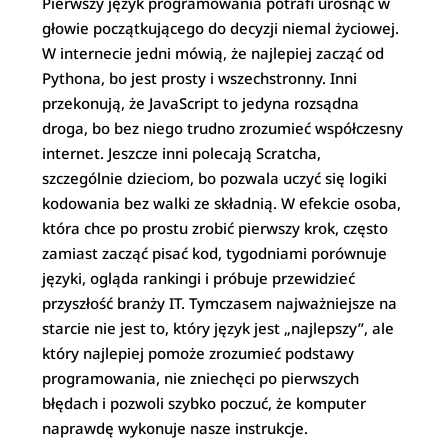
Pierwszy język programowania potrafi urosnąć w
głowie początkującego do decyzji niemal życiowej.
W internecie jedni mówią, że najlepiej zacząć od
Pythona, bo jest prosty i wszechstronny. Inni
przekonują, że JavaScript to jedyna rozsądna
droga, bo bez niego trudno zrozumieć współczesny
internet. Jeszcze inni polecają Scratcha,
szczególnie dzieciom, bo pozwala uczyć się logiki
kodowania bez walki ze składnią. W efekcie osoba,
która chce po prostu zrobić pierwszy krok, często
zamiast zacząć pisać kod, tygodniami porównuje
języki, ogląda rankingi i próbuje przewidzieć
przyszłość branży IT. Tymczasem najważniejsze na
starcie nie jest to, który język jest „najlepszy”, ale
który najlepiej pomoże zrozumieć podstawy
programowania, nie zniechęci po pierwszych
błędach i pozwoli szybko poczuć, że komputer
naprawdę wykonuje nasze instrukcje.