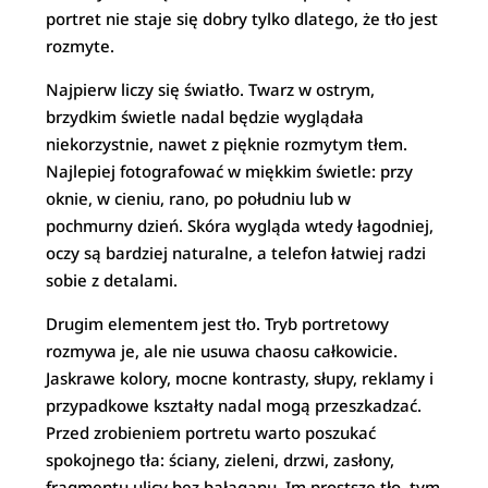
portret nie staje się dobry tylko dlatego, że tło jest
rozmyte.
Najpierw liczy się światło. Twarz w ostrym,
brzydkim świetle nadal będzie wyglądała
niekorzystnie, nawet z pięknie rozmytym tłem.
Najlepiej fotografować w miękkim świetle: przy
oknie, w cieniu, rano, po południu lub w
pochmurny dzień. Skóra wygląda wtedy łagodniej,
oczy są bardziej naturalne, a telefon łatwiej radzi
sobie z detalami.
Drugim elementem jest tło. Tryb portretowy
rozmywa je, ale nie usuwa chaosu całkowicie.
Jaskrawe kolory, mocne kontrasty, słupy, reklamy i
przypadkowe kształty nadal mogą przeszkadzać.
Przed zrobieniem portretu warto poszukać
spokojnego tła: ściany, zieleni, drzwi, zasłony,
fragmentu ulicy bez bałaganu. Im prostsze tło, tym