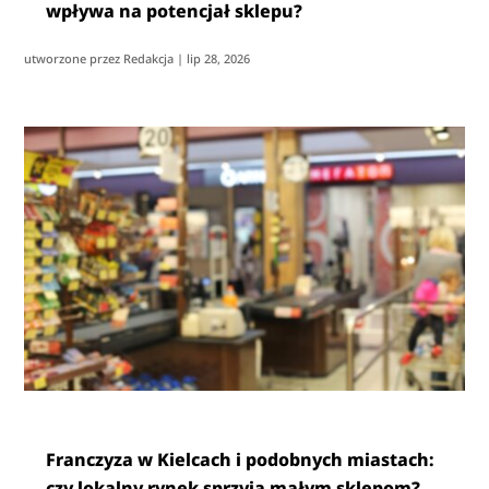
wpływa na potencjał sklepu?
utworzone przez
Redakcja
|
lip 28, 2026
Franczyza w Kielcach i podobnych miastach:
czy lokalny rynek sprzyja małym sklepom?